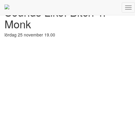
Sounds Like! Bitch ’n’
Tog
Sounds
Nav
Like!
Monk
Bitch
’n’
Monk
lördag 25 november 19.00