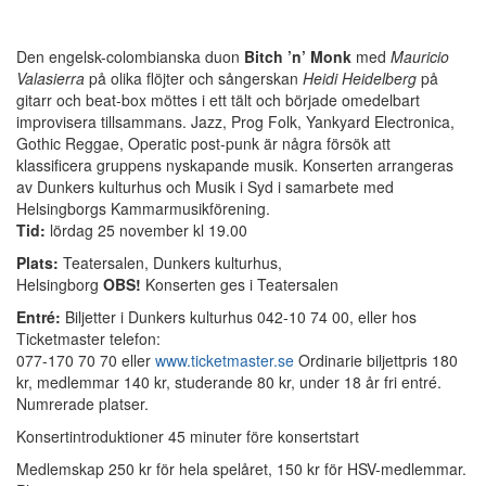
Den engelsk-colombianska duon
Bitch ’n’ Monk
med
Mauricio
Valasierra
på olika flöjter och sångerskan
Heidi Heidelberg
på
gitarr och beat-box möttes i ett tält och började omedelbart
improvisera tillsammans. Jazz, Prog Folk, Yankyard Electronica,
Gothic Reggae, Operatic post-punk är några försök att
klassificera gruppens nyskapande musik. Konserten arrangeras
av Dunkers kulturhus och Musik i Syd i samarbete med
Helsingborgs Kammarmusikförening.
Tid:
lördag 25 november kl 19.00
Plats:
Teatersalen, Dunkers kulturhus,
Helsingborg
OBS!
Konserten ges i Teatersalen
Entré:
Biljetter i Dunkers kulturhus 042-10 74 00, eller hos
Ticketmaster telefon:
077-170 70 70 eller
www.ticketmaster.se
Ordinarie biljettpris 180
kr, medlemmar 140 kr, studerande 80 kr, under 18 år fri entré.
Numrerade platser.
Konsertintroduktioner 45 minuter före konsertstart
Medlemskap 250 kr för hela spelåret, 150 kr för HSV-medlemmar.