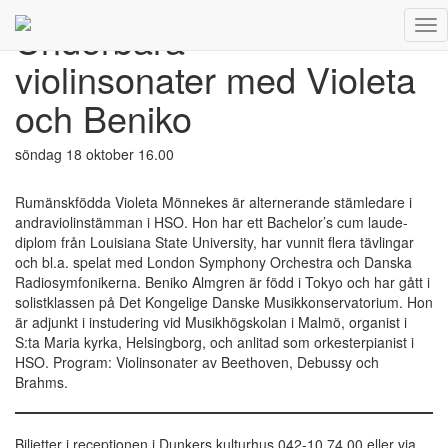
Underbara
Tog
Underbara
Nav
violinsonater med
violinsonater med Violeta
Violeta
och
och Beniko
Beniko
söndag 18 oktober 16.00
Rumänskfödda Violeta Mönnekes är alternerande stämledare i
andraviolinstämman i HSO. Hon har ett Bachelor’s cum laude-
diplom från Louisiana State University, har vunnit flera tävlingar
och bl.a. spelat med London Symphony Orchestra och Danska
Radiosymfonikerna. Beniko Almgren är född i Tokyo och har gått i
solistklassen på Det Kongelige Danske Musikkonservatorium. Hon
är adjunkt i instudering vid Musikhögskolan i Malmö, organist i
S:ta Maria kyrka, Helsingborg, och anlitad som orkesterpianist i
HSO. Program: Violinsonater av Beethoven, Debussy och
Brahms.
Biljetter i receptionen i Dunkers kulturhus 042-10 74 00 eller via