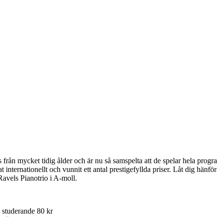
 från mycket tidig ålder och är nu så samspelta att de spelar hela progr
internationellt och vunnit ett antal prestigefyllda priser. Låt dig hänf
vels Pianotrio i A-moll.
studerande 80 kr