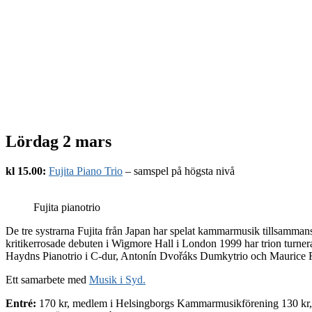
Lördag 2 mars
kl 15.00:
Fujita Piano Trio
– samspel på högsta nivå
Fujita pianotrio
De tre systrarna Fujita från Japan har spelat kammarmusik tillsammans
kritikerrosade debuten i Wigmore Hall i London 1999 har trion turnerat 
Haydns Pianotrio i C-dur, Antonín Dvořáks Dumkytrio och Maurice Ra
Ett samarbete med
Musik i Syd.
Entré:
170 kr, medlem i Helsingborgs Kammarmusikförening 130 kr, 