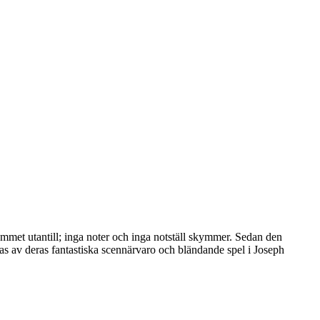
ammet utantill; inga noter och inga notställ skymmer. Sedan den
öras av deras fantastiska scennärvaro och bländande spel i Joseph