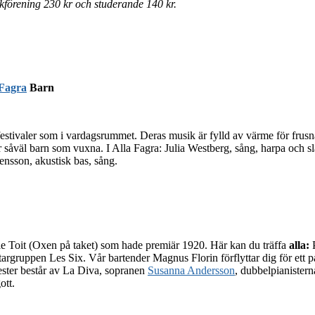
förening 230 kr och studerande 140 kr.
 Fagra
Barn
tivaler som i vardagsrummet. Deras musik är fylld av värme för frusna 
för såväl barn som vuxna. I Alla Fagra: Julia Westberg, sång, harpa och 
nsson, akustisk bas, sång.
 le Toit (Oxen på taket) som hade premiär 1920. Här kan du träffa
alla:
P
gruppen Les Six. Vår bartender Magnus Florin förflyttar dig för ett par
ster består av La Diva, sopranen
Susanna Andersson
, dubbelpianister
ott.