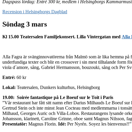
Dagspass lördag: Entré 300 kr, medlem i Helsingborgs Kammarmusik
Recension i Helsingborgs Dagblad
Söndag 3 mars
Kl 15.00 Teatersalen Familjekonsert. Lilla Vintergatan med
Alla
Alla Fagra är svänginnovatörerna från Malmö som är lika hemma på fes
underfundiga texter och blir en crossover i sin mest tilltalande form 
viola d´amore, sång, Gabriel Hermansson, bouzouki, sång och Per Sve
Entré:
60 kr
Lokal:
Teatersalen, Dunkers kulturhus, Helsingborg
19.00:
Soirée fantastique på Le Boeuf sur le Toit i Paris
”Vår restaurant har fått sitt namn efter Darius Milhauds Le Boeuf sur
Gertrud Stein och inte minst Jean Cocteau med medlemmarna i tonsättar
Milhaud, Georges Auric och Villa-Lobos. Restaurangens lysande orke
Johansson, klarinett, Caroline Grinne, oboe samt Magnus Nilsson, fag
Presentatör:
Magnus Florin.
Idé:
Per Nyrén. Soyez les bienvenus!!”