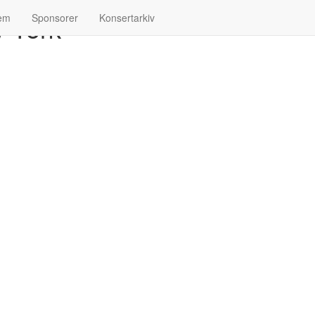
w York
lem
Sponsorer
Konsertarkiv