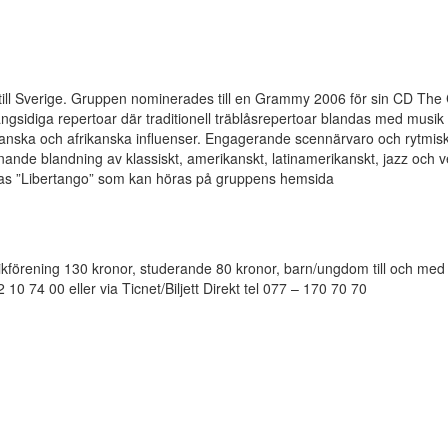
 till Sverige. Gruppen nominerades till en Grammy 2006 för sin CD The 
ngsidiga repertoar där traditionell träblåsrepertoar blandas med musik
nska och afrikanska influenser. Engagerande scennärvaro och rytmisk 
de blandning av klassiskt, amerikanskt, latinamerikanskt, jazz och v
las ”Libertango” som kan höras på gruppens hemsida
örening 130 kronor, studerande 80 kronor, barn/ungdom till och med
2 10 74 00 eller via Ticnet/Biljett Direkt tel 077 – 170 70 70