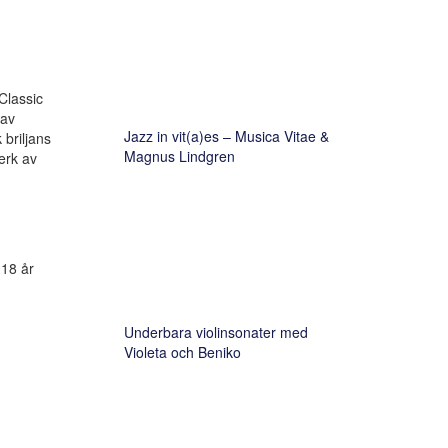
Classic
 av
Jazz in vit(a)es – Musica Vitae &
briljans
Magnus Lindgren
erk av
 18 år
Underbara violinsonater med
Violeta och Beniko