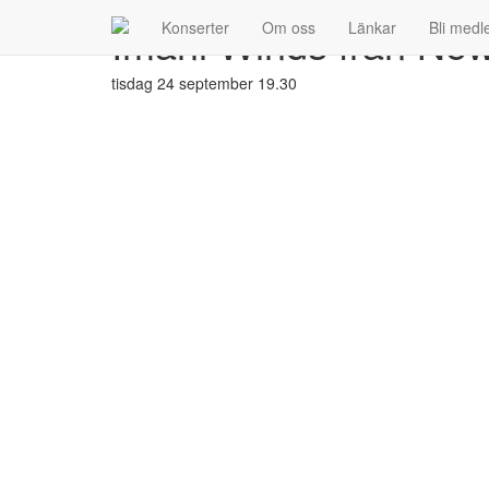
Imani Winds från Ne
Konserter
Om oss
Länkar
Bli med
Imani
Winds
från
tisdag 24 september 19.30
New
York