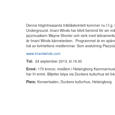
Denna högintressanta träblåskvintett kommer nu f.f.g.
Underground. Imani Winds har blivit berömd för sin må
jazzmusikern Wayne Shorter och verk med latinamerika
är Imani Winds kännetecken. Programmet är en spännan
två av kvintettens medlemmar. Som avslutning Piazzo
www.imaniwinds.com
Tid:
24 september 2013, kl 19.30
Entré:
170 kronor, medlem i Helsingborg Kammarmusikf
har fri entré. Biljetter köps via Dunkers kulturhus tel 04
Plats:
Konsertsalen, Dunkers kulturhus, Helsingborg