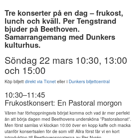
Tre konserter på en dag – frukost,
lunch och kväll. Per Tengstrand
bjuder på Beethoven.
Samarrangemang med Dunkers
kulturhus.
Söndag 22 mars 10:30, 13:00
och 15:00
Köp biljett
direkt via Ticnet
eller i
Dunkers biljettcentral
10:30–11:45
Frukostkonsert: En Pastoral morgon
Våren har förhoppningsvis börjat komma och vad är mer perfekt
än att börja dagen med Beethovens undersköna ”Pastoralsonat”.
Men först samlas vi klockan 10:00 över en kopp kaffe och macka
utanför konsertsalen för de som vill! Allra först får vi en kort
introduktion till Beethovensonaterna av Per Nyrén.