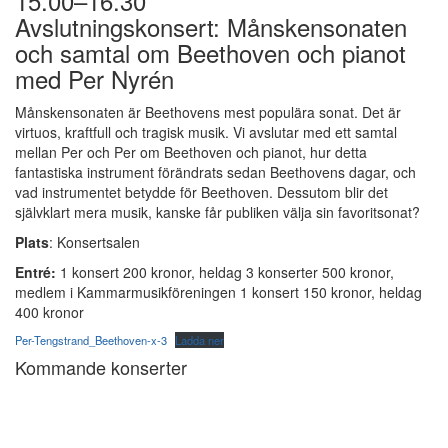
15.00–16.30
Avslutningskonsert: Månskensonaten
och samtal om Beethoven och pianot
med Per Nyrén
Månskensonaten är Beethovens mest populära sonat. Det är
virtuos, kraftfull och tragisk musik. Vi avslutar med ett samtal
mellan Per och Per om Beethoven och pianot, hur detta
fantastiska instrument förändrats sedan Beethovens dagar, och
vad instrumentet betydde för Beethoven. Dessutom blir det
självklart mera musik, kanske får publiken välja sin favoritsonat?
Plats
: Konsertsalen
Entré:
1 konsert 200 kronor, heldag 3 konserter 500 kronor,
medlem i Kammarmusikföreningen 1 konsert 150 kronor, heldag
400 kronor
Per-Tengstrand_Beethoven-x-3
Ladda ner
Kommande konserter