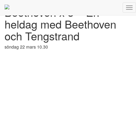
Beethoven x 3 – En
Tog
Beethoven
Nav
x
heldag med Beethoven
3
–
och Tengstrand
En
heldag
med
söndag 22 mars 10.30
Beethoven
och
Tengstrand