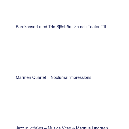
Barnkonsert med Trio Sjöströmska och Teater Tilt
Marmen Quartet – Nocturnal impressions
Jazz in vit(a)es – Musica Vitae & Magnus Lindgren