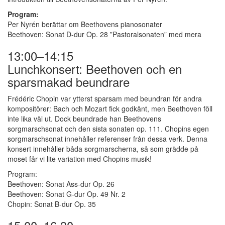
Program:
Per Nyrén berättar om Beethovens pianosonater
Beethoven: Sonat D-dur Op. 28 ”Pastoralsonaten” med mera
13:00–14:15
Lunchkonsert: Beethoven och en
sparsmakad beundrare
Frédéric Chopin var ytterst sparsam med beundran för andra
kompositörer: Bach och Mozart fick godkänt, men Beethoven föll
inte lika väl ut. Dock beundrade han Beethovens
sorgmarschsonat och den sista sonaten op. 111. Chopins egen
sorgmarschsonat innehåller referenser från dessa verk. Denna
konsert innehåller båda sorgmarscherna, så som grädde på
moset får vi lite variation med Chopins musik!
Program:
Beethoven: Sonat Ass-dur Op. 26
Beethoven: Sonat G-dur Op. 49 Nr. 2
Chopin: Sonat B-dur Op. 35