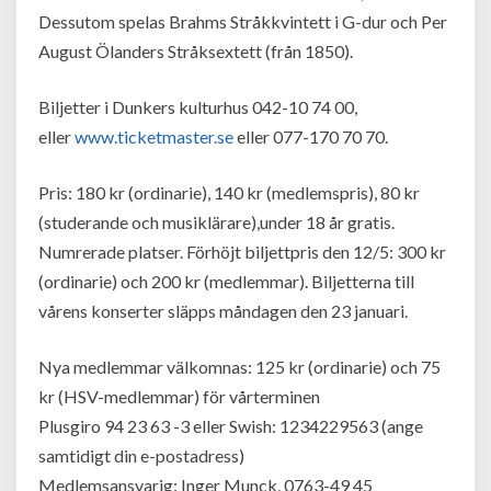
Dessutom spelas Brahms Stråkkvintett i G-dur och Per
August Ölanders Stråksextett (från 1850).
Biljetter i Dunkers kulturhus 042-10 74 00,
eller
www.ticketmaster.se
eller 077-170 70 70.
Pris: 180 kr (ordinarie), 140 kr (medlemspris), 80 kr
(studerande och musiklärare),under 18 år gratis.
Numrerade platser. Förhöjt biljettpris den 12/5: 300 kr
(ordinarie) och 200 kr (medlemmar). Biljetterna till
vårens konserter släpps måndagen den 23 januari.
Nya medlemmar välkomnas: 125 kr (ordinarie) och 75
kr (HSV-medlemmar) för vårterminen
Plusgiro 94 23 63 -3 eller Swish: 1234229563 (ange
samtidigt din e-postadress)
Medlemsansvarig: Inger Munck, 0763-49 45