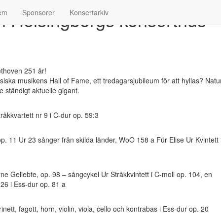
i Helsingborgs konserthus
lem
Sponsorer
Konsertarkiv
iska musikens Hall of Fame, ett tredagarsjubileum för att hyllas? Naturl
e ständigt aktuelle gigant.
tråkkvartett nr 9 i C-dur op. 59:3
 op. 11 Ur 23 sånger från skilda länder, WoO 158 a Für Elise Ur Kvintett 
rne Geliebte, op. 98 – sångcykel Ur Stråkkvintett i C-moll op. 104, en
 26 i Ess-dur op. 81 a
rinett, fagott, horn, violin, viola, cello och kontrabas i Ess-dur op. 20