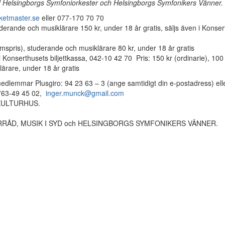
 Helsingborgs Symfoniorkester och Helsingborgs Symfonikers Vänner.
ketmaster.se
eller 077-170 70 70
uderande och musiklärare 150 kr, under 18 år gratis, säljs även i Konse
emspris), studerande och musiklärare 80 kr, under 18 år gratis
 i Konserthusets biljettkassa, 042-10 42 70 Pris: 150 kr (ordinarie), 100
ärare, under 18 år gratis
edlemmar Plusgiro: 94 23 63 – 3 (ange samtidigt din e-postadress) ell
763-49 45 02,
inger.munck@gmail.com
 KULTURHUS.
ÅD, MUSIK I SYD och HELSINGBORGS SYMFONIKERS VÄNNER.