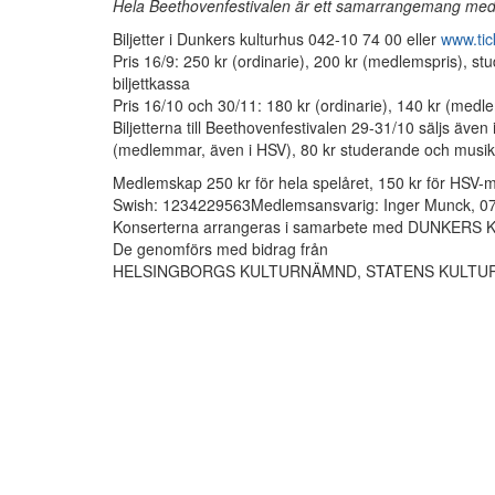
Hela Beethovenfestivalen är ett samarrangemang med
Biljetter i Dunkers kulturhus 042-10 74 00 eller
www.tic
Pris 16/9: 250 kr (ordinarie), 200 kr (medlemspris), st
biljettkassa
Pris 16/10 och 30/11: 180 kr (ordinarie), 140 kr (medl
Biljetterna till Beethovenfestivalen 29-31/10 säljs även
(medlemmar, även i HSV), 80 kr studerande och musikl
Medlemskap 250 kr för hela spelåret, 150 kr för HSV-m
Swish: 1234229563Medlemsansvarig: Inger Munck, 0
Konserterna arrangeras i samarbete med DUNKERS
De genomförs med bidrag från
HELSINGBORGS KULTURNÄMND, STATENS KULTURR