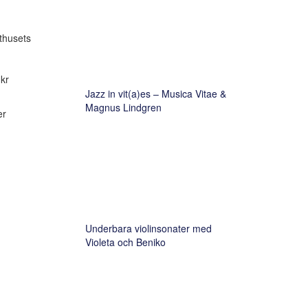
rthusets
 kr
Jazz in vit(a)es – Musica Vitae &
Magnus Lindgren
er
Underbara violinsonater med
Violeta och Beniko