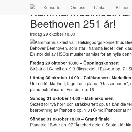
Kammarmusikfestival 
Konserter
Om oss
Länkar
Bli med
Kammarmusikfestival
i
Beethoven 251 år!
Helsingborgs
konserthus
Beethoven
fredag 29 oktober 18.00
251
år!
Behöver Beethoven, som står i främsta ledet i den klass
En stor del av HSO:s musiker samlas för att hylla denn
Fredag 29 oktober 18.00 – Öppningskonsert
Stråktrio i C-moll op. 9:3 Blåssextett i Ess-dur op. 71 S
Lördag 30 oktober 14.00 – Cafékonsert i Markelius
Ur Trio för klarinett, fagott och piano, ”Gassenhauer”,
piano och blåsare i Ess-dur op. 16
Söndag 31 oktober 14.00 – Matinékonsert
Sextett för två horn och stråkkvartett op. 81 bAn die fe
bearbetning av Pianotrio op. 1:3 i C-mollPianosonat nr
Söndag 31 oktober 18.00 – Grand finale
Pianotrio i B-dur op. 97 ”Ärkehertigtrion” Septett för kla