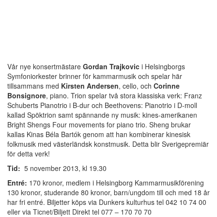
Vår nye konsertmästare
Gordan Trajkovic
i Helsingborgs
Symfoniorkester brinner för kammarmusik och spelar här
tillsammans med
Kirsten Andersen
, cello, och
Corinne
Bonsignore
, piano. Trion spelar två stora klassiska verk: Franz
Schuberts Pianotrio i B-dur och Beethovens: Pianotrio i D-moll
kallad Spöktrion samt spännande ny musik: kines-amerikanen
Bright Shengs Four movements for piano trio. Sheng brukar
kallas Kinas Béla Bartók genom att han kombinerar kinesisk
folkmusik med västerländsk konstmusik. Detta blir Sverigepremiär
för detta verk!
Tid:
5 november 2013, kl 19.30
Entré:
170 kronor, medlem i Helsingborg Kammarmusikförening
130 kronor, studerande 80 kronor, barn/ungdom till och med 18 år
har fri entré. Biljetter köps via Dunkers kulturhus tel 042 10 74 00
eller via Ticnet/Biljett Direkt tel 077 – 170 70 70