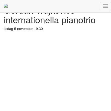
Gordan Trajkovics
Tog
Gordan
Nav
Trajkovics
internationella pianotrio
internationella
pianotrio
tisdag 5 november 19.30